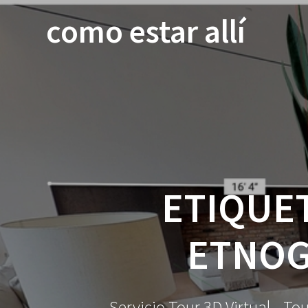
Saltar
como estar allí
al
contenido
ETIQUE
ETNOG
Servicio Tour 3D Virtual - To