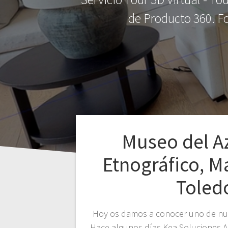
de Producto 360. Fo
Museo del Az
Etnográfico, M
Toled
Hoy os damos a conocer uno de nue
Hace algunos días Kea Soluciones A