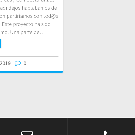
Madridejos hablabamos de
compartiríamos con tod@s
 Este proyecto ha sido
mimo. Una parte de…
/2019
0