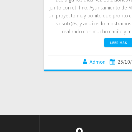
junto con el Ilmo. Ayuntamiento de 
un proyecto muy bonito que pronto 
vosotr@s, y aquí os lo mostramos.
realizado con mucho cariño y 
LEER MÁS
Admon
25/10