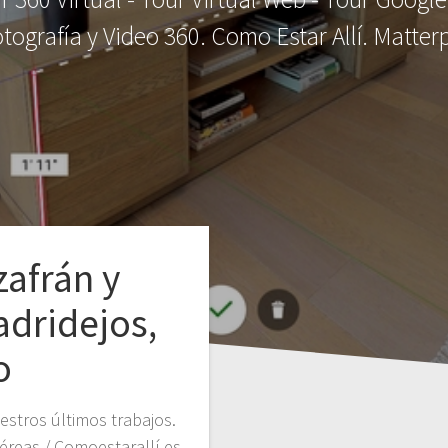
tografía y Video 360. Como Estar Allí. Matte
afrán y
adridejos,
o
stros últimos trabajos.
éreas / Comoestarallí.es