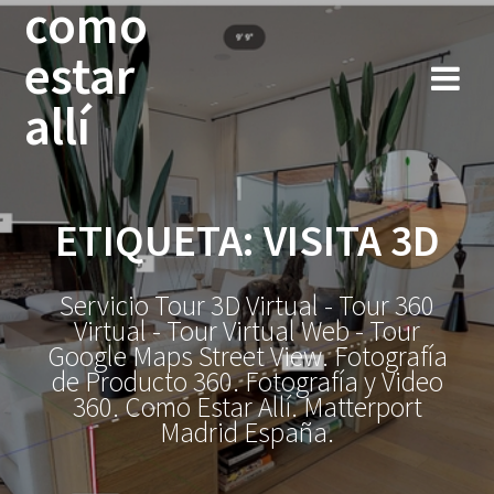
como
Saltar
al
estar
contenido
allí
ETIQUETA:
VISITA 3D
Servicio Tour 3D Virtual - Tour 360
Virtual - Tour Virtual Web - Tour
Google Maps Street View. Fotografía
de Producto 360. Fotografía y Video
360. Como Estar Allí. Matterport
Madrid España.