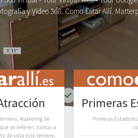
tografía y Video 360. Como Estar Allí. Matte
Atracción
Primeras E
érmino, Marketing de
Primeras Estadistica
qué se refieren. Vamos a
co
to de vista este término.