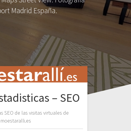
rport Madrid España.
stadisticas – SEO
s SEO de las visitas virtuales de
moestaralli.es