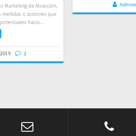
Admon
 Marketing de Atracción,
s medidas o acciones que
 potenciales hacia…
/2019
2