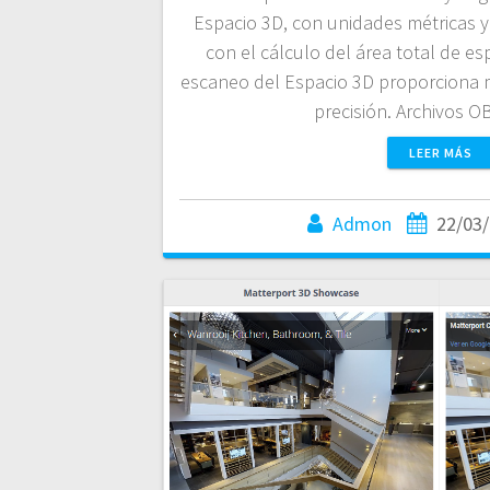
Espacio 3D, con unidades métricas y
con el cálculo del área total de es
escaneo del Espacio 3D proporciona 
precisión. Archivos 
LEER MÁS
Admon
22/03