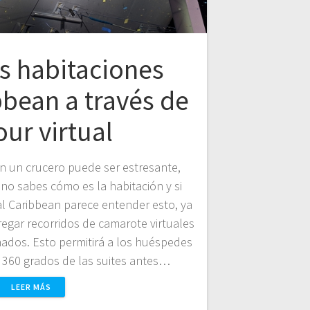
as habitaciones
bbean a través de
our virtual
en un crucero puede ser estresante,
o sabes cómo es la habitación y si
al Caribbean parece entender esto, ya
gar recorridos de camarote virtuales
ados. Esto permitirá a los huéspedes
de 360 grados de las suites antes…
LEER MÁS