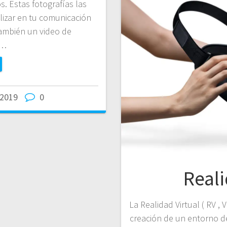
. Estas fotografías las
ilizar en tu comunicación
también un video de
n…
/2019
0
Reali
La Realidad Virtual ( RV , 
creación de un entorno de