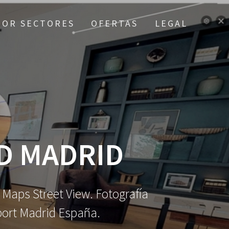
POR SECTORES
OFERTAS
LEGAL
D MADRID
e Maps Street View. Fotografía
rport Madrid España.