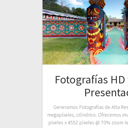
Fotografías HD 
Presenta
Generamos Fotografías de Alta Res
megapíxeles, cilíndrico. Ofrecemos i
píxeles x 4552 píxeles @ 70% zoom le