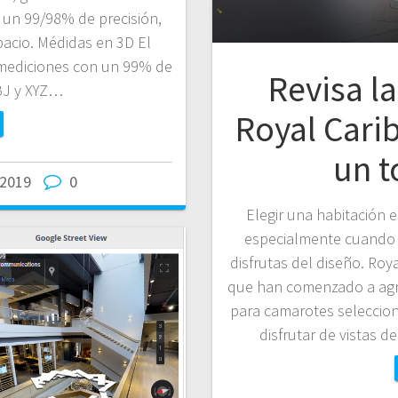
 un 99/98% de precisión,
pacio. Médidas en 3D El
mediciones con un 99% de
Revisa l
OBJ y XYZ…
Royal Cari
un t
/2019
0
Elegir una habitación 
especialmente cuando n
disfrutas del diseño. Roy
que han comenzado a agre
para camarotes seleccion
disfrutar de vistas 