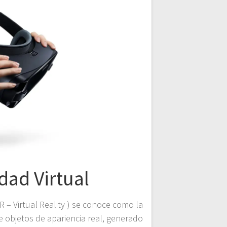
dad Virtual
VR – Virtual Reality ) se conoce como la
 objetos de apariencia real, generado