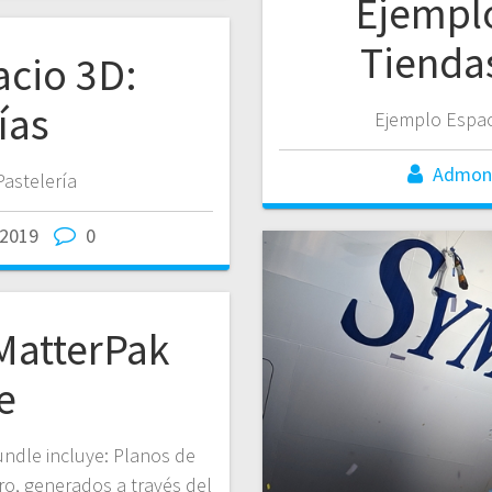
Ejempl
Tienda
cio 3D:
ías
Ejemplo Espac
Admon
Pastelería
/2019
0
MatterPak
e
ndle incluye: Planos de
o, generados a través del