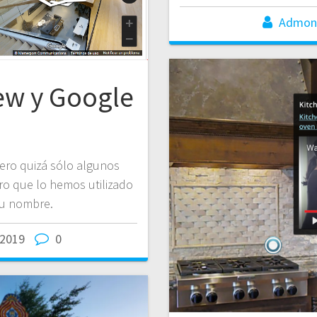
Admon
ew y Google
ro quizá sólo algunos
o que lo hemos utilizado
u nombre.
/2019
0