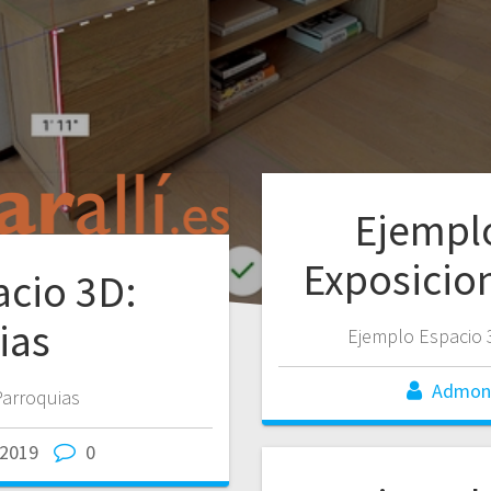
Ejempl
Exposicio
cio 3D:
ias
Ejemplo Espacio 
Admon
Parroquias
/2019
0